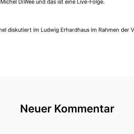
Michel DiWee und das ist eine Live-Folge.
anel diskutiert im Ludwig Erhardhaus im Rahmen der
leich meine Kollegin Miriam Boil als Diskussionsleiter
ünfzehn Minuten statt!
pie oder realistische Mobilitätswende?
.
Neuer Kommentar