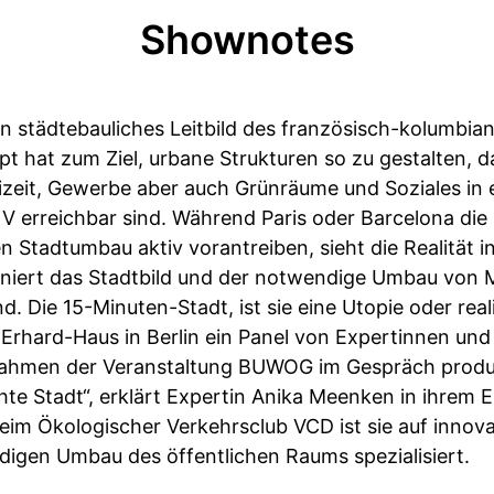
Shownotes
in städtebauliches Leitbild des französisch-kolumbia
t hat zum Ziel, urbane Strukturen so zu gestalten, d
zeit, Gewerbe aber auch Grünräume und Soziales in e
V erreichbar sind. Während Paris oder Barcelona di
n Stadtumbau aktiv vorantreiben, sieht die Realität 
niert das Stadtbild und der notwendige Umbau von Mo
tand. Die 15-Minuten-Stadt, ist sie eine Utopie oder re
Erhard-Haus in Berlin ein Panel von Expertinnen und
ahmen der Veranstaltung BUWOG im Gespräch produzi
hte Stadt“, erklärt Expertin Anika Meenken in ihrem 
beim Ökologischer Verkehrsclub VCD ist sie auf innova
igen Umbau des öffentlichen Raums spezialisiert.