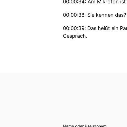
00:00:34: Am Mikrofon ist 
00:00:38: Sie kennen das?
00:00:39: Das heißt ein P
Gespräch.
00:00:47: Moderieren wird g
00:00:53: Das Konzept – f
00:00:57: Ist das eine Uto
00:01:02: Dazu diskutieren
00:01:04: Prof.
00:01:04: Dr.
Name oder Pseudonym