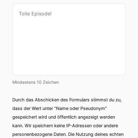
eine Gasse, wo das Erdgeschoss einfach belebt
und bespielt ist.
00:00:51: Und wo ich damit rechnen kann, dass
da vielleicht da und dort Menschen
rauskommen oder auch ich durch die Fenster
hinein
00:00:58: sehe.".
00:00:58: Stadtparter Hof-Erdgeschoss –
ganzheitliche Stadtstruktur.
Mindestens 10 Zeichen
00:01:03: Unser Thema jetzt!
Durch das Abschicken des Formulars stimmst du zu,
00:01:05: Glücklich wohn'n der Buwock Podcast.
dass der Wert unter "Name oder Pseudonym"
gespeichert wird und öffentlich angezeigt werden
00:01:09: Amikrofon Michel Diwé, herzlich
kann. Wir speichern keine IP-Adressen oder andere
willkommen.
personenbezogene Daten. Die Nutzung deines echten