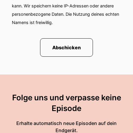
des Phänomen-Nachbarschafts.
kann. Wir speichern keine IP-Adressen oder andere
personenbezogene Daten. Die Nutzung deines echten
00:01:20: Unser Thema jetzt.
Namens ist freiwillig.
00:01:22: Glücklich
00:01:23: wohnen, der Buwok-Podcast.
Abschicken
00:01:26: Herzlich willkommen, Frau Prof.
00:01:28: Dr.
00:01:29: Talia Pluckland.
00:01:30: Dankeschön, freu mich, die Söhne.
Folge uns und verpasse keine
Episode
00:01:32: Wir haben gerade schon ein bisschen
gesprochen.
Erhalte automatisch neue Episoden auf dein
00:01:33: Sie sind jetzt in New York und
Endgerät.