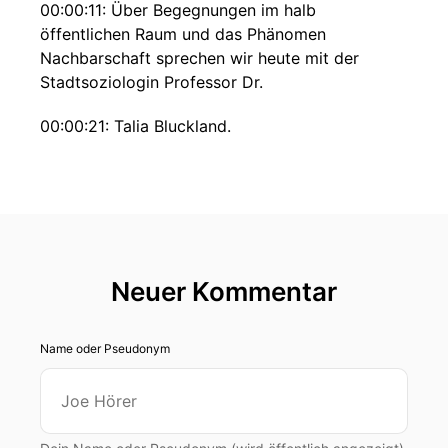
00:00:11: Über Begegnungen im halb
öffentlichen Raum und das Phänomen
Nachbarschaft sprechen wir heute mit der
Stadtsoziologin Professor Dr.
00:00:21: Talia Bluckland.
00:00:22: Sie ist an der Humboldt-Universität
Berlin und aktuell Inhaberin der Max Weber
Gastprofessor am Zentrum für europäische und
mediterrane Studien an der New York
University.
Neuer Kommentar
00:00:34: Also es gibt ein soziales Verständnis,
was in meiner Beziehung, es gibt ein räumliche
Name oder Pseudonym
Verständnis.
00:00:38: und dann habe ich noch ein
Verständnis von wie ich mit meiner