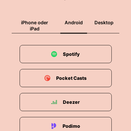
eigentlich aber an der Humboldt-Universität in
Berlin.
iPhone oder
Android
Desktop
00:01:40: Genau.
iPad
00:01:41: Also, normalerweise bin ich seit fast
fünfzehn Jahre Stadtsoziologin in Berlin und
forsche auch viel zu Berlin, aber gerade habe
Spotify
ich da einen Auszeit als Gastprofessorin hier
und mache dann so viel nicht nur auf
Deutschland, aber auch weiter.
Pocket Casts
00:01:58: zu europäische Städte.
00:01:59: Wenn gleich über Ihre verschiedenen
Deezer
Stationen auch noch mal sprechen, Frau Prof.
00:02:03: Bluckland, Sie sind Professorin für
Stadt- und Regionalsoziologie.
Podimo