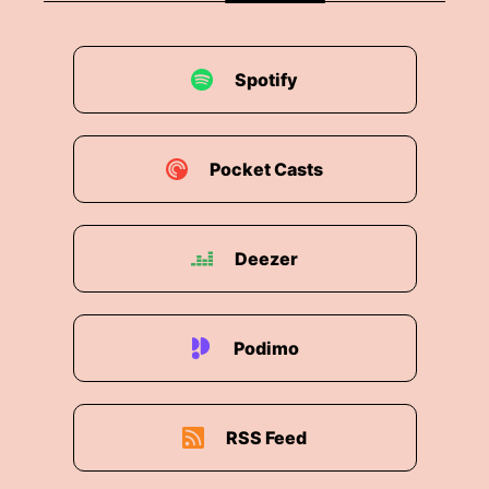
00:02:04: Dafür gibt es eine Abkürzung, die
heißt BBSR.
Spotify
00:02:07: Und das BBSR unterstützt die Politik
mit wissenschaftlicher Beratung bei Fragen des
Wohnungs, Immobilien und Bauwesens sowie
der Stadt- und Raumentwicklung.
Pocket Casts
00:02:16: Herzlich willkommen, Dr.
Deezer
00:02:18: Peter Jakubowski.
00:02:19: Ja, herzlichen Dank und schönen
guten Tag, ADW.
Podimo
00:02:23: So, jetzt müssen wir einmal verstehen,
was das BBSR macht.
RSS Feed
00:02:27: Das kennt vielleicht ja nicht jeder.