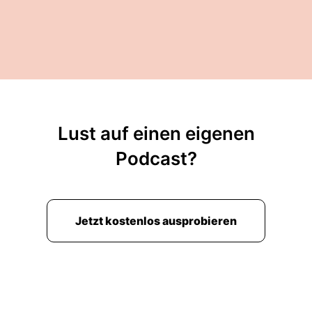
00:02:30: Ich habe schon gesagt, Sie sind der
Leiter der Abteilung Raum und
Stadtentwicklung.
00:02:34: Also, was macht das BBSR und warum
braucht es das?
00:02:39: Ja, in der Tat ein komplexes
Lust auf einen eigenen
Namenskonstrukt.
Podcast?
00:02:45: Vielleicht starte ich mal ... damit, dass
wir im Moment rund vierhundert Mitarbeiter
haben an Standorten in Bonn, Berlin und
Jetzt kostenlos ausprobieren
Cottbus.
00:02:54: Und wir sind ja auch von der
Bundesregierung aus Erkoren so das
Kompetenzzentrum der Bundesregierung, aber
primär, des Bundesbauministeriums für eben die