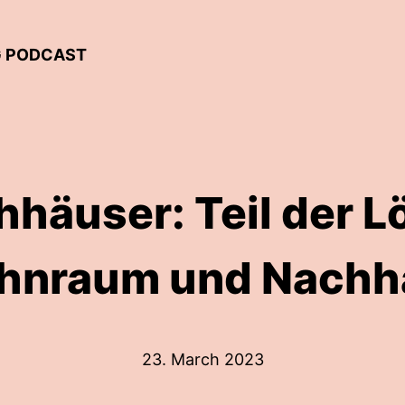
G PODCAST
häuser: Teil der L
nraum und Nachha
23. March 2023